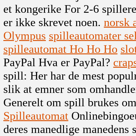
et kongerike For 2-6 spillere
er ikke skrevet noen.
norsk 
Olympus
spilleautomater se
spilleautomat Ho Ho Ho
slo
PayPal Hva er PayPal?
crap
spill: Her har de mest popul
slik at emner som omhandler 
Generelt om spill brukes o
Spilleautomat
Onlinebingoeu 
deres manedlige manedens 