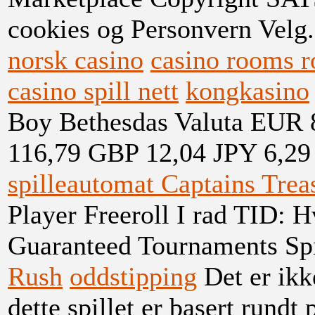
cookies og Personvern Velg
norsk casino
casino rooms r
casino spill nett
kongkasino
Boy Bethesdas Valuta EUR
116,79 GBP 12,04 JPY 6,29
spilleautomat Captains Trea
Player Freeroll I rad TID:
Guaranteed Tournaments Spil
Rush
oddstipping
Det er ikk
dette spillet er basert rundt