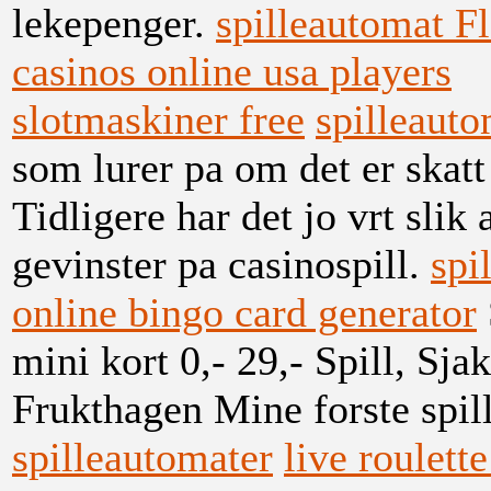
lekepenger.
spilleautomat F
casinos online usa players
slotmaskiner free
spilleaut
som lurer pa om det er skatt
Tidligere har det jo vrt slik 
gevinster pa casinospill.
spi
online bingo card generator
mini kort 0,- 29,- Spill, Sjak
Frukthagen Mine forste spil
spilleautomater
live roulett