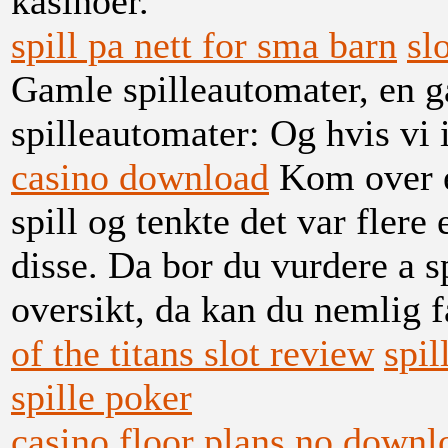
kasinoer.
spill pa nett for sma barn
sl
Gamle spilleautomater, en ga
spilleautomater: Og hvis vi 
casino download
Kom over en
spill og tenkte det var flere
disse. Da bor du vurdere a sp
oversikt, da kan du nemlig f
of the titans slot review
spi
spille poker
casino floor plans
no downlo