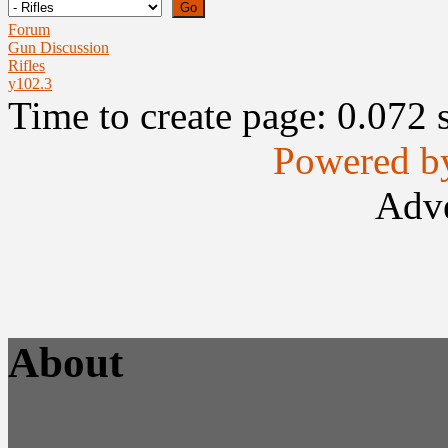
Forum
Gun Discussion
Rifles
y102.3
Time to create page: 0.072 
Powered b
Adve
About