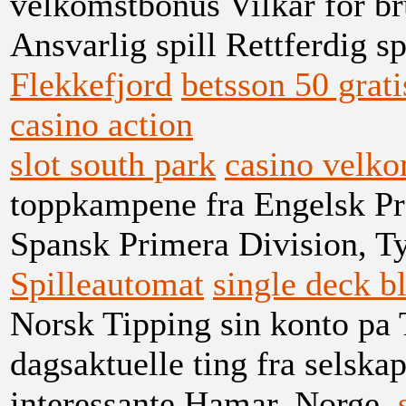
velkomstbonus Vilkar for br
Ansvarlig spill Rettferdig sp
Flekkefjord
betsson 50 grati
casino action
slot south park
casino velko
toppkampene fra Engelsk Pre
Spansk Primera Division, T
Spilleautomat
single deck b
Norsk Tipping sin konto pa T
dagsaktuelle ting fra selska
interessante Hamar, Norge.