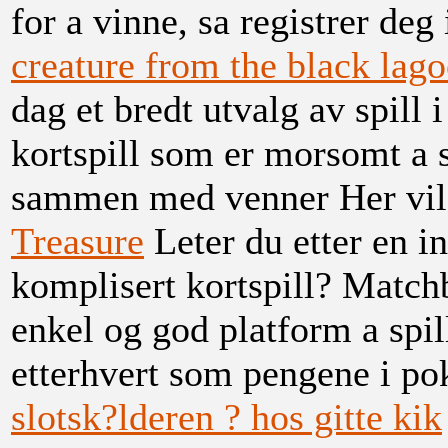
for a vinne, sa registrer deg 
creature from the black lago
dag et bredt utvalg av spill
kortspill som er morsomt a s
sammen med venner Her vi
Treasure
Leter du etter en i
komplisert kortspill? Match
enkel og god platform a spil
etterhvert som pengene i pok
slotsk?lderen ? hos gitte kik