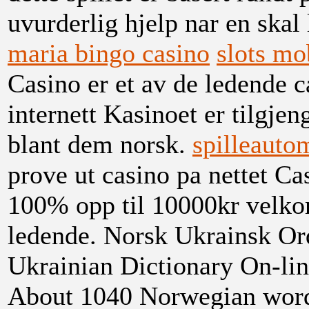
uvurderlig hjelp nar en skal 
maria bingo casino
slots mo
Casino er et av de ledende c
internett Kasinoet er tilgjen
blant dem norsk.
spilleaut
prove ut casino pa nettet C
100% opp til 10000kr velko
ledende. Norsk Ukrainsk Or
Ukrainian Dictionary On-lin
About 1040 Norwegian words