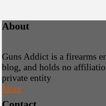
About
Guns Addict is a firearms 
blog, and holds no affiliatio
private entity
More
Contact