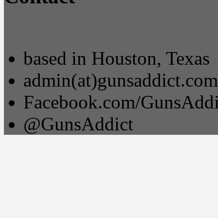
based in Houston, Texas
admin(at)gunsaddict.com
Facebook.com/GunsAddi
@GunsAddict